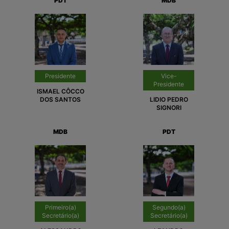
PDT
MDB
Presidente
Vice-
Presidente
ISMAEL CÔCCO
DOS SANTOS
LIDIO PEDRO
SIGNORI
MDB
PDT
Primeiro(a)
Segundo(a)
Secretário(a)
Secretário(a)